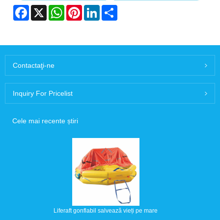
Facebook
X
WhatsApp
Pinterest
LinkedIn
Share
Contactaţi-ne
Inquiry For Pricelist
Cele mai recente știri
Liferaft gonflabil salvează vieți pe mare