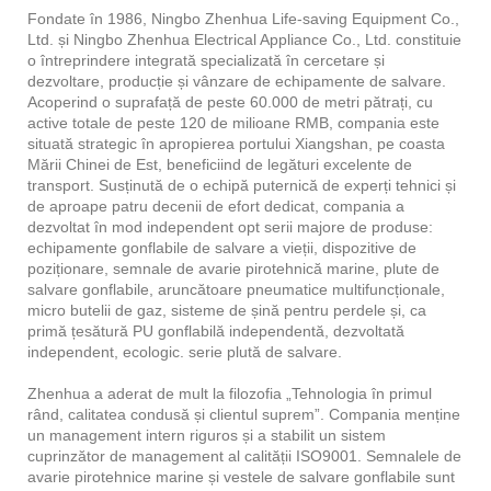
Fondate în 1986, Ningbo Zhenhua Life-saving Equipment Co.,
Ltd. și Ningbo Zhenhua Electrical Appliance Co., Ltd. constituie
o întreprindere integrată specializată în cercetare și
dezvoltare, producție și vânzare de echipamente de salvare.
Acoperind o suprafață de peste 60.000 de metri pătrați, cu
active totale de peste 120 de milioane RMB, compania este
situată strategic în apropierea portului Xiangshan, pe coasta
Mării Chinei de Est, beneficiind de legături excelente de
transport. Susținută de o echipă puternică de experți tehnici și
de aproape patru decenii de efort dedicat, compania a
dezvoltat în mod independent opt serii majore de produse:
echipamente gonflabile de salvare a vieții, dispozitive de
poziționare, semnale de avarie pirotehnică marine, plute de
salvare gonflabile, aruncătoare pneumatice multifuncționale,
micro butelii de gaz, sisteme de șină pentru perdele și, ca
primă țesătură PU gonflabilă independentă, dezvoltată
independent, ecologic. serie plută de salvare.
Zhenhua a aderat de mult la filozofia „Tehnologia în primul
rând, calitatea condusă și clientul suprem”. Compania menține
un management intern riguros și a stabilit un sistem
cuprinzător de management al calității ISO9001. Semnalele de
avarie pirotehnice marine și vestele de salvare gonflabile sunt