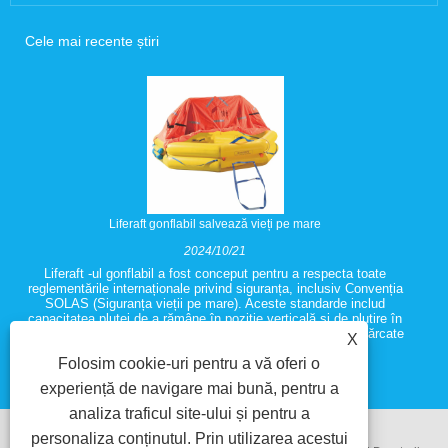
Cele mai recente știri
Liferaft gonflabil salvează vieți pe mare
2024/10/21
Liferaft -ul gonflabil a fost conceput pentru a respecta toate
reglementările internaționale privind siguranța, inclusiv Convenția
SOLAS (Siguranța vieții pe mare). Aceste standarde includ
capacitatea plutei de a rămâne în poziție verticală și de plutire în
condiții meteorologice severe, chiar și atunci când sunt încărcate
X
complet cu pasageri și echipamente.
Folosim cookie-uri pentru a vă oferi o
experiență de navigare mai bună, pentru a
analiza traficul site-ului și pentru a
personaliza conținutul. Prin utilizarea acestui