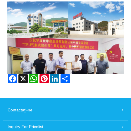
Facebook
X
WhatsApp
Pinterest
LinkedIn
Share
Contactaţi-ne
Inquiry For Pricelist