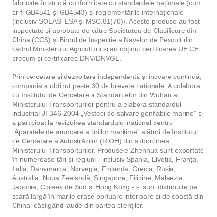
fabricate în strictă conformitate cu standardele naționale (cum
ar fi GB4541 și GB4543) și reglementările internaționale
(inclusiv SOLAS, LSA și MSC.81(70)). Aceste produse au fost
inspectate și aprobate de către Societatea de Clasificare din
China (CCS) și Biroul de Inspecție a Navelor de Pescuit din
cadrul Ministerului Agriculturii și au obținut certificarea UE CE,
precum și certificarea DNV/DNVGL.
Prin cercetare și dezvoltare independentă și inovare continuă,
compania a obținut peste 30 de brevete naționale. A colaborat
cu Institutul de Cercetare a Standardelor din Wuhan al
Ministerului Transporturilor pentru a elabora standardul
industrial JT346-2004 „Vesteci de salvare gonflabile marine” și
a participat la revizuirea standardului național pentru
„Aparatele de aruncare a liniilor maritime” alături de Institutul
de Cercetare a Autostrăzilor (RIOH) din subordinea
Ministerului Transporturilor. Produsele Zhenhua sunt exportate
în numeroase țări și regiuni - inclusiv Spania, Elveția, Franța,
Italia, Danemarca, Norvegia, Finlanda, Grecia, Rusia,
Australia, Noua Zeelandă, Singapore, Filipine, Malaezia,
Japonia, Coreea de Sud și Hong Kong - și sunt distribuite pe
scară largă în marile orașe portuare interioare și de coastă din
China, câștigând laude din partea clienților.