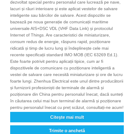
dezvoltat special pentru personalul care lucrează pe nave,
lacuri și râuri interioare și este aplicat vestelor de salvare
inteligente sau bărcilor de salvare. Acest dispozitiv se
bazează pe noua generație de comunicații maritime
universale AIS+DSC VDL (VHF Data Link) și protocolul
Internet of Things. Are caracteristici de miniaturizare,
consum redus de energie, răspuns rapid, poziționare
ridicată și timp de lucru lung și îndeplinește cele mai
recente specificații standard IMO MOB (IEC 63269 Ed.1).
Este foarte potrivit pentru aplicații tipice, cum ar fi
dispozitivele de comunicare cu poziționare inteligentă a
vestei de salvare care necesită miniaturizare și ore de lucru
foarte lungi. Zhenhua Electrical este unul dintre producătorii
și furnizorii profesioniști de terminale de alarmă și
poziționare din China pentru personalul înecat, dacă sunteți
în căutarea celui mai bun terminal de alarmă și poziționare
pentru personalul înecat cu preț scăzut, consultați-ne acum!
Citeşte mai mult
Trimite o anchetă