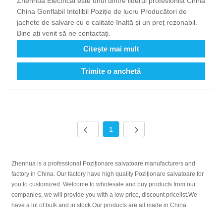
Zhenhua Electrical este unul dintre liderul profesionist China
China Gonflabil Intelibil Poziție de lucru Producători de
jachete de salvare cu o calitate înaltă și un preț rezonabil.
Bine ați venit să ne contactați.
Citeşte mai mult
Trimite o anchetă
1
Zhenhua is a professional Poziționare salvatoare manufacturers and
factory in China. Our factory have high quality Poziționare salvatoare for
you to customized. Welcome to wholesale and buy products from our
companies, we will provide you with a low price, discount pricelist.We
have a lot of bulk and in stock.Our products are all made in China.