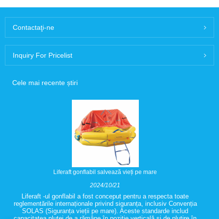
Contactaţi-ne
Inquiry For Pricelist
Cele mai recente știri
Liferaft gonflabil salvează vieți pe mare
2024/10/21
Liferaft -ul gonflabil a fost conceput pentru a respecta toate
reglementările internaționale privind siguranța, inclusiv Convenția
SOLAS (Siguranța vieții pe mare). Aceste standarde includ
capacitatea plutei de a rămâne în poziție verticală și de plutire în