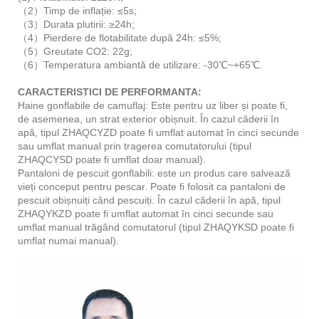
（2）Timp de inflație: ≤5s;
（3）Durata plutirii: ≥24h;
（4）Pierdere de flotabilitate după 24h: ≤5%;
（5）Greutate CO2: 22g;
（6）Temperatura ambiantă de utilizare: -30℃~+65℃.
CARACTERISTICI DE PERFORMANTA:
Haine gonflabile de camuflaj: Este pentru uz liber și poate fi,
de asemenea, un strat exterior obișnuit. În cazul căderii în
apă, tipul ZHAQCYZD poate fi umflat automat în cinci secunde
sau umflat manual prin tragerea comutatorului (tipul
ZHAQCYSD poate fi umflat doar manual).
Pantaloni de pescuit gonflabili: este un produs care salvează
vieți conceput pentru pescar. Poate fi folosit ca pantaloni de
pescuit obișnuiți când pescuiți. În cazul căderii în apă, tipul
ZHAQYKZD poate fi umflat automat în cinci secunde sau
umflat manual trăgând comutatorul (tipul ZHAQYKSD poate fi
umflat numai manual).