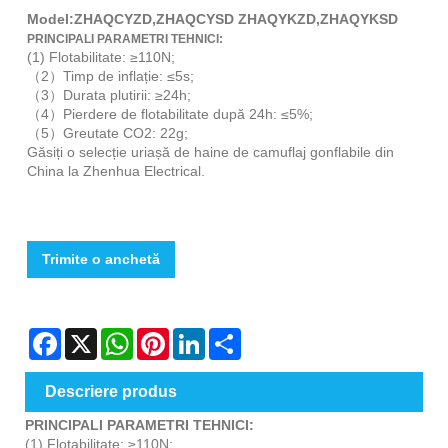
Model:ZHAQCYZD,ZHAQCYSD ZHAQYKZD,ZHAQYKSD
PRINCIPALI PARAMETRI TEHNICI:
(1) Flotabilitate: ≥110N;
（2）Timp de inflație: ≤5s;
（3）Durata plutirii: ≥24h;
（4）Pierdere de flotabilitate după 24h: ≤5%;
（5）Greutate CO2: 22g;
Găsiți o selecție uriașă de haine de camuflaj gonflabile din
China la Zhenhua Electrical.
Trimite o anchetă
Facebook
X
WhatsApp
Pinterest
LinkedIn
Share
Descriere produs
PRINCIPALI PARAMETRI TEHNICI:
(1) Flotabilitate: ≥110N;