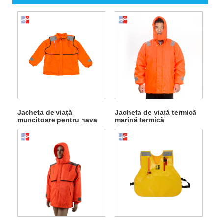
Jacheta de viață
Jacheta de viață termică
muncitoare pentru nava
marină termică
de pescuit