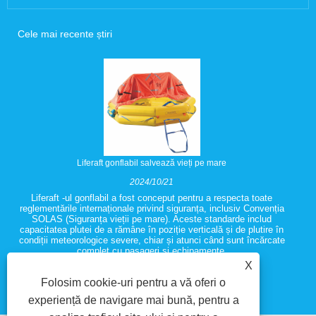
Cele mai recente știri
Liferaft gonflabil salvează vieți pe mare
2024/10/21
Liferaft -ul gonflabil a fost conceput pentru a respecta toate
reglementările internaționale privind siguranța, inclusiv Convenția
SOLAS (Siguranța vieții pe mare). Aceste standarde includ
capacitatea plutei de a rămâne în poziție verticală și de plutire în
condiții meteorologice severe, chiar și atunci când sunt încărcate
complet cu pasageri și echipamente.
X
Folosim cookie-uri pentru a vă oferi o
experiență de navigare mai bună, pentru a